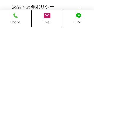
商品の詳細を入力してください。サイ
返品・返金ポリシー
ズ、素材、取扱説明に加え、商品の特
徴やおすすめのポイントなどを説明し
ましょう。
返品・返金ポリシーを入力してくださ
Phone
Email
LINE
商品の配送について
い。顧客が商品に満足しなかった場合
や、不備があった場合に行う手続きの
手順などを説明しましょう。内容を明
配送地域、料金、所要時間、梱包な
確にすることで顧客からの信頼を獲得
ど、商品の配送に関する情報を入力し
し、安心して商品を購入していただけ
てください。配送情報を明確にするこ
ます。
とで顧客からの信頼を獲得し、安心し
て商品を購入していただけます。
Music B Records
©2023 Music B Records誰でも歌い手になれるレコード
会社。ボイトレ・レコーディング・楽曲制作・動画制
作・音楽配信・カラオケ配信などワンストップで音楽が
揃う空間大阪と神戸にあるVocal Space Bが行うレコー
ド会社。