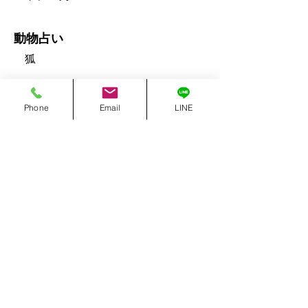
動物占い
狐
見てくれたあなたに
Phone
Email
LINE
しょうもない社会の柵に従ってたら
何もできません。。
【千本桜】ver.恵島【歌ってみ
た】
動画を再生